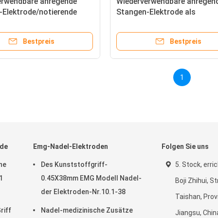
erwendbare anregende
Wiederverwendbare anregen
-Elektrode/notierende
Stangen-Elektrode als
-Elektroden-flache Stange
Oberflächenanregungs-sch
flache Stange
Bestpreis
Bestpreis
1
ode
Emg-Nadel-Elektroden
Folgen Sie uns
he
Des Kunststoffgriff-
5. Stock, erri
1
0.45X38mm EMG Modell Nadel-
Boji Zhihui, S
der Elektroden-Nr.10.1-38
Taishan, Prov
riff
Nadel-medizinische Zusätze
Jiangsu, Chin