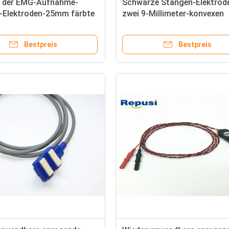
 der EMG-Aufnahme-
Schwarze Stangen-Elektrod
-Elektroden-25mm färbte
zwei 9-Millimeter-konvexen
t zwei Führungen
Diskettenkontakten sperrt
auseinander
Bestpreis
Bestpreis