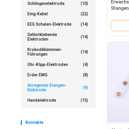
Erwachs
Schlingenelektrode
(10)
Stangen
Emg-Kabel
(22)
mit Sta
EEG Schalen-Elektrode
(14)
Selbstklebende
(14)
Elektroden
Krokodilklemmen-
(14)
Führungen
Ohr-Klipp-Elektroden
(4)
Erder EMG
(8)
Anregende Stangen-
(9)
Elektrode
Handelektrode
(15)
Kontakte