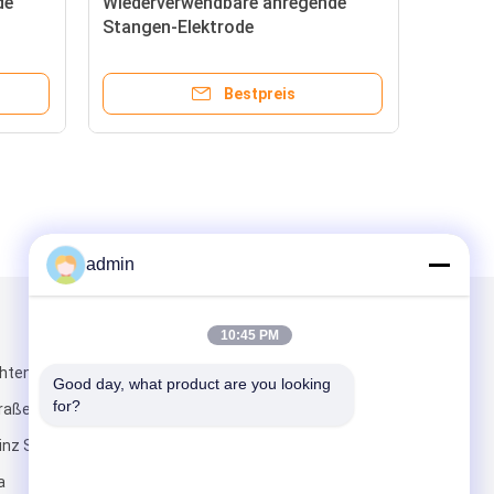
de
Wiederverwendbare anregende
Stangen-Elektrode
warze
EMG/notierende Stangen-
Elektroden-flache Stange, große
Bestpreis
40mm
admin
Mailen Sie uns
10:45 PM
chtendes E, Tal
Good day, what product are you looking 
for?
traße No.2
inz Suzhous,
a