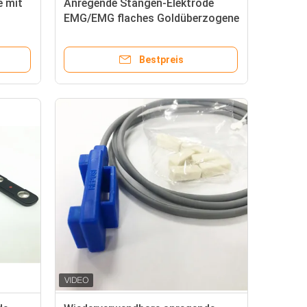
e mit
Anregende Stangen-Elektrode
EMG/EMG flaches Goldüberzogene
e 30mm
Stangen-Elektrode notierend
Bestpreis