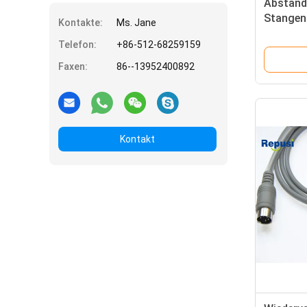
Abstand
Stangen
Kontakte:
Ms. Jane
weiß mi
Telefon:
+86-512-68259159
Faxen:
86--13952400892
Kontakt