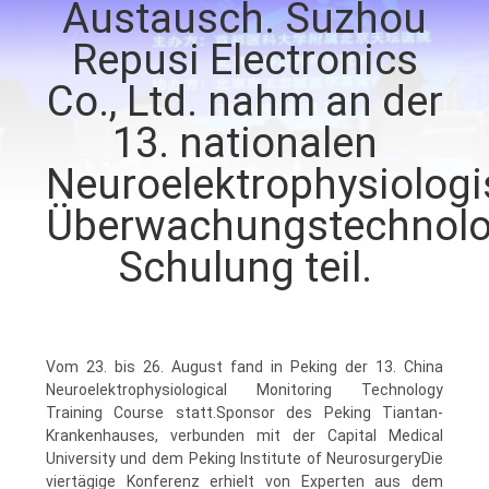
Austausch. Suzhou
TRETEN
Repusi Electronics
SIE
Co., Ltd. nahm an der
MIT
13. nationalen
UNS
Neuroelektrophysiolog
IN
Überwachungstechnolo
VERBINDUNG
Schulung teil.
NACHRICHTEN
FORDERN
Vom 23. bis 26. August fand in Peking der 13. China
Neuroelektrophysiological Monitoring Technology
SIE EIN
Training Course statt.Sponsor des Peking Tiantan-
Krankenhauses, verbunden mit der Capital Medical
ZITAT
University und dem Peking Institute of NeurosurgeryDie
viertägige Konferenz erhielt von Experten aus dem