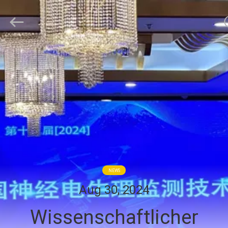
Suzhou
Repusi
Electronics
Co.,Ltd..
All
Rights
Reserved.
HAUS
PRODUKTE
ÜBER
UNS
FABRIK-
NEWS
AUSFLUG
Aug 30, 2024
Wissenschaftlicher
QUALITÄTSKONTROLLE