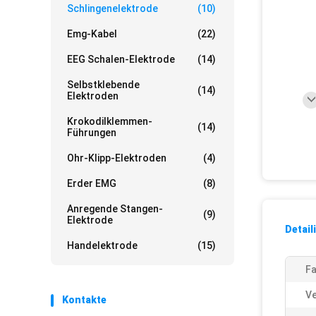
Schlingenelektrode
(10)
Emg-Kabel
(22)
EEG Schalen-Elektrode
(14)
Selbstklebende
(14)
Elektroden
Krokodilklemmen-
(14)
Führungen
Ohr-Klipp-Elektroden
(4)
Erder EMG
(8)
Anregende Stangen-
(9)
Elektrode
Detail
Handelektrode
(15)
Fa
Ve
Kontakte