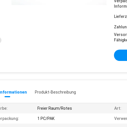
Verpa
Inform
Lieferz
Zahlun
Versor
Fähigke
informationen
Produkt-Beschreibung
rbe:
Freier Raum/Rotes
Art:
rpackung:
1 PC/PAK
Verwen