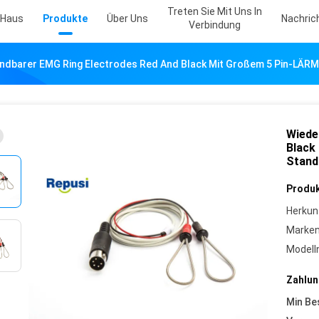
Treten Sie Mit Uns In
Haus
Produkte
Über Uns
Nachric
Verbindung
ndbarer EMG Ring Electrodes Red And Black Mit Großem 5 Pin-LÄR
Wiede
Black
Stand
Produk
Herkun
Marke
Model
Zahlun
Min Be