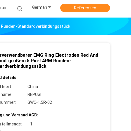
German
hten
Referenzen
M Runden-Standardverbindungsstück
rverwendbarer EMG Ring Electrodes Red And
 mit großem 5 Pin-LÄRM Runden-
ardverbindungsstück
tdetails:
ftsort:
China
nname:
REPUSI
lnummer:
GWC-1.5R-02
g und Versand AGB:
stellmenge:
1