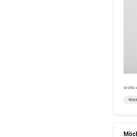
Größe 
Konz
Möch