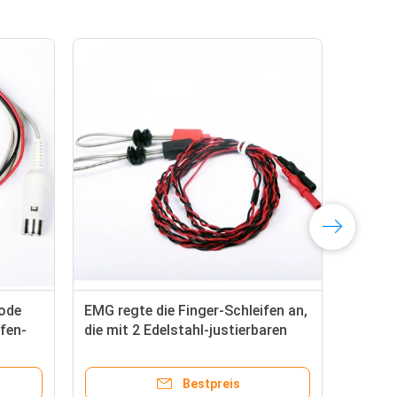
rode
EMG regte die Finger-Schleifen an,
Sen
ifen-
die mit 2 Edelstahl-justierbaren
Sch
Frühlingen verdreht wurden
EMG
Ele
Bestpreis