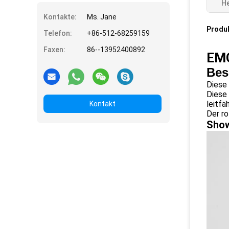
He
Kontakte:
Ms. Jane
Produ
Telefon:
+86-512-68259159
Faxen:
86--13952400892
EMG
Bes
Diese
Diese 
leitfä
Kontakt
Der ro
Show