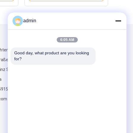
admin
Mailen Sie uns
6:05 AM
chtendes E, Tal
Good day, what product are you looking 
for?
traße No.2
inz Suzhous,
a
59159
Senden Sie
.com