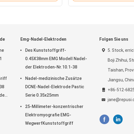
ode
Emg-Nadel-Elektroden
Folgen Sie uns
he
Des Kunststoffgriff-
5. Stock, erri
1
0.45X38mm EMG Modell Nadel-
Boji Zhihui, S
der Elektroden-Nr.10.1-38
Taishan, Prov
riff
Nadel-medizinische Zusätze
Jiangsu, Chin
-38
DCNE-Nadel-Elektrode Pastic
+86-512-682
del-
Serie 0.35x25mm
jane@repusi
25-Millimeter-konzentrischer
Elektromyografie EMG-
WegwerfKunststoffgriff