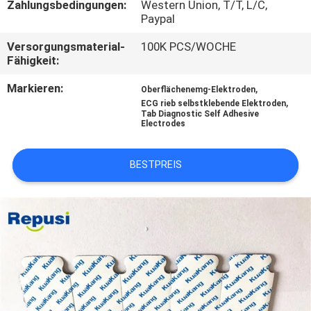
Zahlungsbedingungen:
Western Union, T/T, L/C,
Paypal
TRETEN
Versorgungsmaterial-
100K PCS/WOCHE
SIE
Fähigkeit:
MIT
Markieren:
,
Oberflächenemg-Elektroden
UNS
,
ECG rieb selbstklebende Elektroden
Tab Diagnostic Self Adhesive
IN
Electrodes
VERBINDUNG
BESTPREIS
NACHRICHTEN
FORDERN
SIE EIN
ZITAT