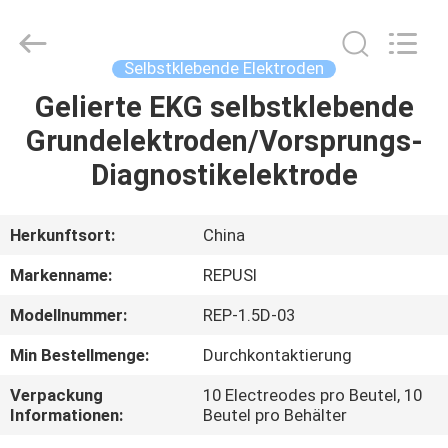
Suzhou
Repusi
Electronics
Co.,Ltd..
All
Selbstklebende Elektroden
Rights
Reserved.
Gelierte EKG selbstklebende
HAUS
Grundelektroden/Vorsprungs-
PRODUKTE
Diagnostikelektrode
ÜBER
Herkunftsort:
China
UNS
Markenname:
REPUSI
Modellnummer:
REP-1.5D-03
FABRIK-
Min Bestellmenge:
Durchkontaktierung
AUSFLUG
Verpackung
10 Electreodes pro Beutel, 10
Informationen:
Beutel pro Behälter
QUALITÄTSKONTROLLE