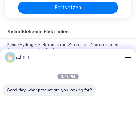
Fortsetzen
Selbstklebende Elektroden
Kleine Hydrogel-Elektroden mit 22mm oder 25mm runden
Aufzeichnungsoberflächen
admin
Wegwerfoberflächenelektroden gelatierten vor
Ag-/AgClrunden-Torsion für EMG
3:48 PM
REP-1.5D-02 selbstklebende Elektroden Oberflächen-Tab
Electrode White Color
Good day, what product are you looking for?
Beliebte Kategorien
Alle
Konzentrische 
Emg-Nadel-
Nadel-Elektrode
Elektroden