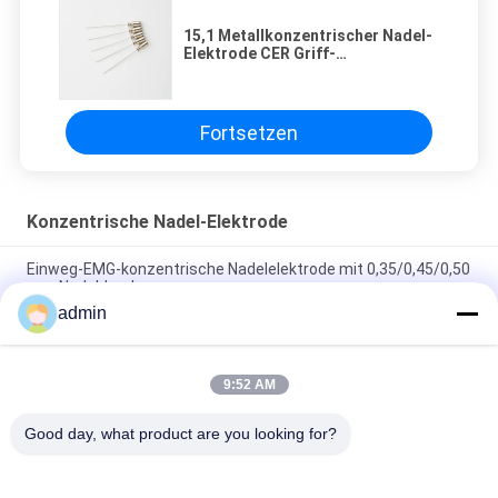
15,1 Metallkonzentrischer Nadel-
Elektrode CER Griff-
konzentrische sterile
Verbrauchsmaterialien
Fortsetzen
Konzentrische Nadel-Elektrode
Einweg-EMG-konzentrische Nadelelektrode mit 0,35/0,45/0,50
mm Nadeldurchmesser
admin
Konzentrische Nadel EMG-Länge 50 Millimeter mit schönem
Messinggriff
9:52 AM
Elementaroperations-Elektromyografie EMG/konzentrische
Nadel-Beispielausrüstung von Nr.15.1/Nr.10.1/Nr.20.1
Good day, what product are you looking for?
Beliebte Kategorien
Alle