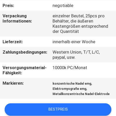
Preis:
negotiable
TRETEN
Verpackung
einzelner Beutel, 25pcs pro
SIE
Informationen:
Behälter, die äußeren
Kastengrößen entsprechend
MIT
der Quantität
UNS
Lieferzeit:
innerhalb einer Woche
IN
Zahlungsbedingungen:
Western Union, T/T, L/C,
VERBINDUNG
paypal, usw.
Versorgungsmaterial-
10000k PC/Monat
NACHRICHTEN
Fähigkeit:
Markieren:
,
konzentrische Nadel emg
FORDERN
,
Elektromyografie emg
Metallkonzentrische Nadel-Elektrode
SIE EIN
ZITAT
BESTPREIS