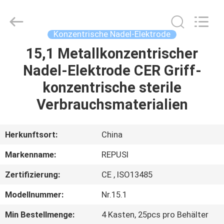
Suzhou
Repusi
Electronics
Co.,Ltd..
All
Konzentrische Nadel-Elektrode
Rights
Reserved.
15,1 Metallkonzentrischer
HAUS
Nadel-Elektrode CER Griff-
PRODUKTE
konzentrische sterile
Verbrauchsmaterialien
ÜBER
UNS
Herkunftsort:
China
Markenname:
REPUSI
FABRIK-
Zertifizierung:
CE , ISO13485
AUSFLUG
Modellnummer:
Nr.15.1
QUALITÄTSKONTROLLE
Min Bestellmenge:
4 Kasten, 25pcs pro Behälter