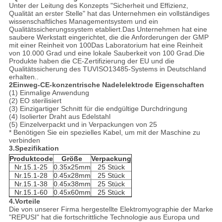
Unter der Leitung des Konzepts "Sicherheit und Effizienz,
Qualität an erster Stelle" hat das Unternehmen ein vollständiges
wissenschaftliches Managementsystem und ein
Qualitätssicherungssystem etabliert.Das Unternehmen hat eine
saubere Werkstatt eingerichtet, die die Anforderungen der GMP
mit einer Reinheit von 100Das Laboratorium hat eine Reinheit
von 10.000 Grad und eine lokale Sauberkeit von 100 Grad.Die
Produkte haben die CE-Zertifizierung der EU und die
Qualitätssicherung des TUVISO13485-Systems in Deutschland
erhalten..
2Einweg-CE-konzentrische Nadelelektrode
Eigenschaften
(1) Einmalige Anwendung
(2) EO sterilisiert
(3) Einzigartiger Schnitt für die endgültige Durchdringung
(4) Isolierter Draht aus Edelstahl
(5) Einzelverpackt und in Verpackungen von 25
* Benötigen Sie ein spezielles Kabel, um mit der Maschine zu
verbinden
3.Spezifikation
Produktcode
Größe
Verpackung
Nr.15.1-25
0.35x25mm
25 Stück
Nr.15.1-28
0.45x28mm
25 Stück
Nr.15.1-38
0.45x38mm
25 Stück
Nr.15.1-60
0.45x60mm
25 Stück
4.Vorteile
Die von unserer Firma hergestellte Elektromyographie der Marke
"REPUSI" hat die fortschrittliche Technologie aus Europa und