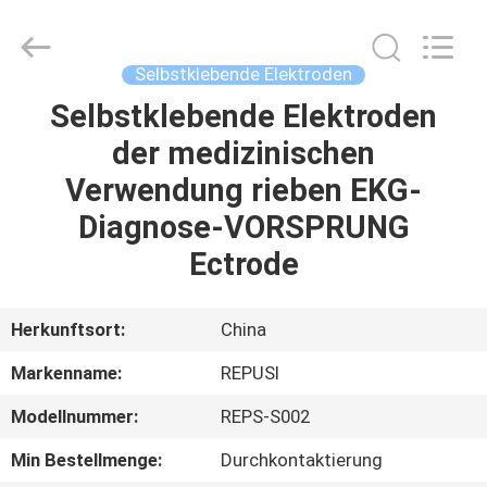
Suzhou
Repusi
Electronics
Co.,Ltd..
All
Selbstklebende Elektroden
Rights
Reserved.
Selbstklebende Elektroden
HAUS
der medizinischen
PRODUKTE
Verwendung rieben EKG-
Diagnose-VORSPRUNG
ÜBER
Ectrode
UNS
Herkunftsort:
China
FABRIK-
Markenname:
REPUSI
AUSFLUG
Modellnummer:
REPS-S002
QUALITÄTSKONTROLLE
Min Bestellmenge:
Durchkontaktierung