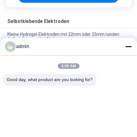
Selbstklebende Elektroden
Kleine Hydrogel-Elektroden mit 22mm oder 25mm runden
Aufzeichnungsoberflächen
admin
Wegwerfoberflächenelektroden gelatierten vor
Ag-/AgClrunden-Torsion für EMG
6:00 AM
REP-1.5D-02 selbstklebende Elektroden Oberflächen-Tab
Electrode White Color
Good day, what product are you looking for?
Beliebte Kategorien
Alle
Konzentrische 
Emg-Nadel-
Nadel-Elektrode
Elektroden
Konzentrische 
Subdermal-Nadel-
Nadel Emg
Elektroden