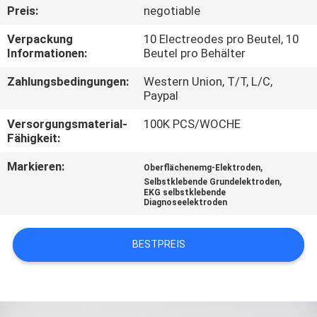
Preis:
negotiable
TRETEN
Verpackung
10 Electreodes pro Beutel, 10
SIE
Informationen:
Beutel pro Behälter
MIT
Zahlungsbedingungen:
Western Union, T/T, L/C,
Paypal
UNS
IN
Versorgungsmaterial-
100K PCS/WOCHE
Fähigkeit:
VERBINDUNG
Markieren:
,
Oberflächenemg-Elektroden
,
Selbstklebende Grundelektroden
NACHRICHTEN
EKG selbstklebende
Diagnoseelektroden
FORDERN
BESTPREIS
SIE EIN
ZITAT