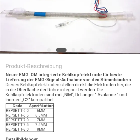
SITEMAP
PRIVACY
POLICY
Produkt-Beschreibung
Neuer EMG IOM integrierte Kehlkopfelektrode für beste
Lieferung der EMG-Signal-Aufnahme von den Stimmbändern
Dieses Kehlkopfelektroden stellen direkt die Elektroden her, die
in die Oberfläche der Rohre integriert werden. Die
Kehlkopfelektroden sind mit „NIM“, Dr.Langer " Avalance " und
Inomed „C2“ kompatibel.
Code
Spezifikation
REPSETT-6.0
6MM
REPSETT-6.5
6.5MM
REPSETT-7.0
7MM
REPSETT-7.5
7.5MM
REPSETT-8.0
8MM
Detailbildshow: