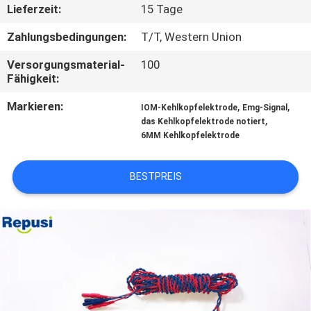
Lieferzeit:
15 Tage
TRETEN
Zahlungsbedingungen:
T/T, Western Union
SIE
Versorgungsmaterial-
100
MIT
Fähigkeit:
UNS
Markieren:
,
,
IOM-Kehlkopfelektrode
Emg-Signal
,
IN
das Kehlkopfelektrode notiert
6MM Kehlkopfelektrode
VERBINDUNG
BESTPREIS
NACHRICHTEN
FORDERN
SIE EIN
ZITAT