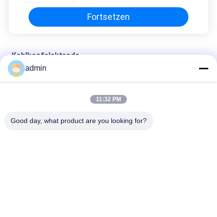
Fortsetzen
Kehlkopfelektrode
admin
Integrierte Elektromyografie-Kehlkopfelektrode für
Intraoperative Überwachung
11:32 PM
Wegwerf-EMG-Kehlkopfelektrode mit Rohr für Intraoperative
Überwachung
Good day, what product are you looking for?
Beliebte Kategorien
Alle
Konzentrische 
Emg-Nadel-
Nadel-Elektrode
Elektroden
Konzentrische 
Subdermal-Nadel-
Nadel Emg
Elektroden