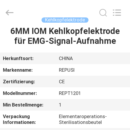
Suzhou
Repusi
Electronics
Co.,Ltd..
All
Kehlkopfelektrode
Rights
Reserved.
6MM IOM Kehlkopfelektrode
HAUS
für EMG-Signal-Aufnahme
PRODUKTE
Herkunftsort:
CHINA
ÜBER
Markenname:
REPUSI
UNS
Zertifizierung:
CE
Modellnummer:
REPT1201
FABRIK-
AUSFLUG
Min Bestellmenge:
1
Verpackung
Elementaroperations-
Informationen:
Sterilisationsbeutel
QUALITÄTSKONTROLLE