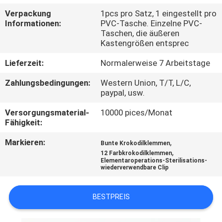
Verpackung
1pcs pro Satz, 1 eingestellt pro
TRETEN
Informationen:
PVC-Tasche. Einzelne PVC-
Taschen, die äußeren
SIE
Kastengrößen entsprec
MIT
Lieferzeit:
Normalerweise 7 Arbeitstage
UNS
Zahlungsbedingungen:
Western Union, T/T, L/C,
IN
paypal, usw.
VERBINDUNG
Versorgungsmaterial-
10000 pices/Monat
Fähigkeit:
NACHRICHTEN
Markieren:
,
Bunte Krokodilklemmen
,
12 Farbkrokodilklemmen
Elementaroperations-Sterilisations-
FORDERN
wiederverwendbare Clip
SIE EIN
BESTPREIS
ZITAT