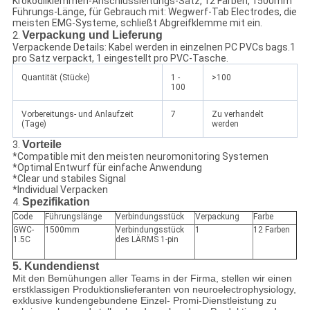
Krokodilklemmen-Anschlussleitungs-Satz, 12 Farben, 1500mm
Führungs-Länge, für Gebrauch mit: Wegwerf-Tab Electrodes, die
meisten EMG-Systeme, schließt Abgreifklemme mit ein.
Verpackung und Lieferung
2.
Verpackende Details: Kabel werden in einzelnen PC PVCs bags.1
pro Satz verpackt, 1 eingestellt pro PVC-Tasche.
Quantität (Stücke)
1 -
>100
100
Vorbereitungs- und Anlaufzeit
7
Zu verhandelt
(Tage)
werden
Vorteile
3.
*Compatible mit den meisten neuromonitoring Systemen
*Optimal Entwurf für einfache Anwendung
*Clear und stabiles Signal
*Individual Verpacken
Spezifikation
4.
Code
Führungslänge
Verbindungsstück
Verpackung
Farbe
GWC-
1500mm
Verbindungsstück
1
12 Farben
1.5C
des LÄRMS 1-pin
5.
Kundendienst
Mit den Bemühungen aller Teams in der Firma, stellen wir einen
erstklassigen Produktionslieferanten von neuroelectrophysiology,
exklusive kundengebundene Einzel- Promi-Dienstleistung zu