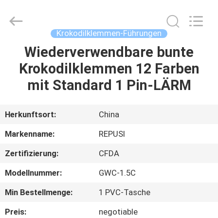
Suzhou
Repusi
Electronics
Co.,Ltd..
All
Krokodilklemmen-Führungen
Rights
Reserved.
Wiederverwendbare bunte
HAUS
Krokodilklemmen 12 Farben
PRODUKTE
mit Standard 1 Pin-LÄRM
ÜBER
Herkunftsort:
China
UNS
Markenname:
REPUSI
Zertifizierung:
CFDA
FABRIK-
Modellnummer:
GWC-1.5C
AUSFLUG
Min Bestellmenge:
1 PVC-Tasche
QUALITÄTSKONTROLLE
Preis:
negotiable