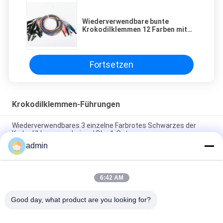
Wiederverwendbare bunte
Krokodilklemmen 12 Farben mit
Standard 1 Pin-LÄRM
Fortsetzen
Krokodilklemmen-Führungen
Wiederverwendbares 3 einzelne Farbrotes Schwarzes der
Krokodilklemmen-drei und Blue1-Satz
admin
EMG schirmte Krokodilklemmen mit 3 Stiftlärm-
Verbindungsstück-Kabel des Alligator 5 ab
6:42 AM
Wiederverwendbare Krokodilklemmen mit zwei Alligatoren rot
und schwarzem 1.5m Kabel
Good day, what product are you looking for?
Beliebte Kategorien
Alle