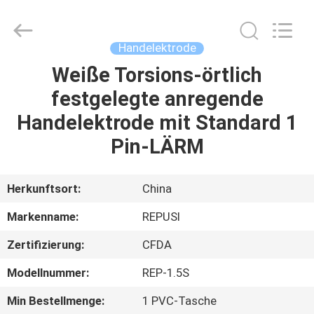
Suzhou
Repusi
Electronics
Co.,Ltd..
All
Handelektrode
Rights
Reserved.
Weiße Torsions-örtlich
HAUS
festgelegte anregende
PRODUKTE
Handelektrode mit Standard 1
Pin-LÄRM
ÜBER
UNS
Herkunftsort:
China
Markenname:
REPUSI
FABRIK-
Zertifizierung:
CFDA
AUSFLUG
Modellnummer:
REP-1.5S
QUALITÄTSKONTROLLE
Min Bestellmenge:
1 PVC-Tasche