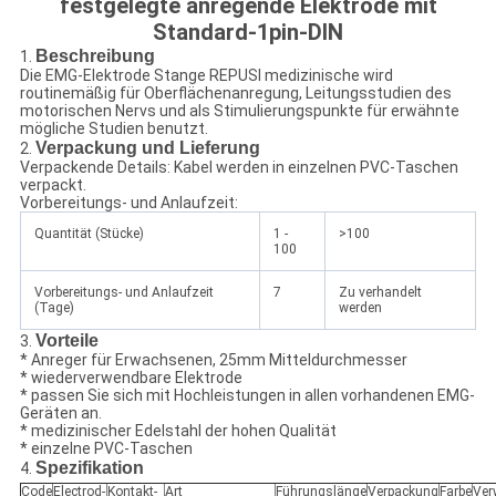
festgelegte anregende Elektrode mit
Standard-1pin-DIN
Beschreibung
1.
Die EMG-Elektrode Stange REPUSI medizinische wird
routinemäßig für Oberflächenanregung, Leitungsstudien des
motorischen Nervs und als Stimulierungspunkte für erwähnte
mögliche Studien benutzt.
Verpackung und Lieferung
2.
Verpackende Details: Kabel werden in einzelnen PVC-Taschen
verpackt.
Vorbereitungs- und Anlaufzeit:
Quantität (Stücke)
1 -
>100
100
Vorbereitungs- und Anlaufzeit
7
Zu verhandelt
(Tage)
werden
Vorteile
3.
* Anreger für Erwachsenen, 25mm Mitteldurchmesser
* wiederverwendbare Elektrode
* passen Sie sich mit Hochleistungen in allen vorhandenen EMG-
Geräten an.
* medizinischer Edelstahl der hohen Qualität
* einzelne PVC-Taschen
Spezifikation
4.
Code
Electrod-
Kontakt-
Art
Führungslänge
Verpackung
Farbe
Ver