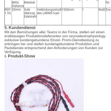
Mitte
Material
für
Diatance
REP-
25mm
Gole
Verbindungsstück
1500mm
1
Weiß
Erw
1.5S
überzog
des LÄRMS 5-pin
Edelstahl
5.
Kundendienst
Mit den Bemühungen aller Teams in der Firma, stellen wir einen
erstklassigen Produktionslieferanten von neuroelectrophysiology,
exklusive kundengebundene Einzel- Promi-Dienstleistung zu
erbringen her und stellen kundengebundene Produktion und
Packdienste entsprechend den Anforderungen von Kunden zur
Verfügung.
Produkt-Show
6.