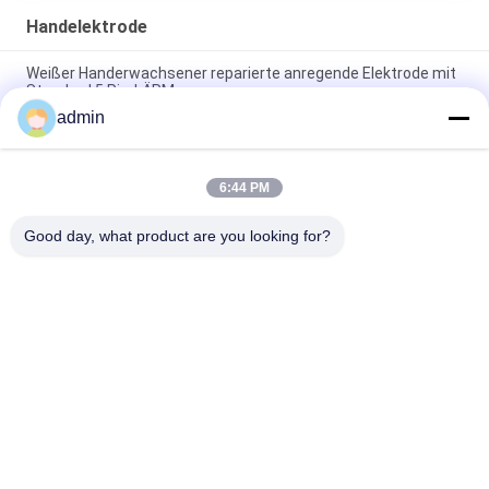
Handelektrode
Weißer Handerwachsener reparierte anregende Elektrode mit
Standard 5 Pin-LÄRM
admin
Erwachsen-örtlich festgelegter Oberflächennerven-
Stimulierungselektrode mit zwei Verbindungsstücken Hand
6:44 PM
Erwachsener Handnerven-Stimulierungselektrode mit
Standard 5 PIN-LÄRM Verbindungsstück
Good day, what product are you looking for?
Beliebte Kategorien
Alle
Konzentrische 
Emg-Nadel-
Nadel-Elektrode
Elektroden
Konzentrische 
Subdermal-Nadel-
Nadel Emg
Elektroden
Anreger-Sonde
Kehlkopfelektrode