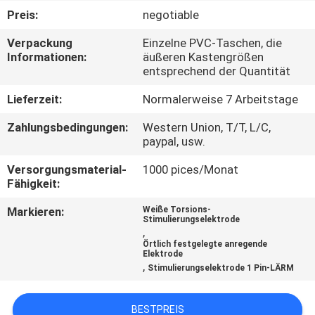
Preis:
negotiable
TRETEN
Verpackung
Einzelne PVC-Taschen, die
SIE
Informationen:
äußeren Kastengrößen
entsprechend der Quantität
MIT
UNS
Lieferzeit:
Normalerweise 7 Arbeitstage
IN
Zahlungsbedingungen:
Western Union, T/T, L/C,
paypal, usw.
VERBINDUNG
Versorgungsmaterial-
1000 pices/Monat
Fähigkeit:
NACHRICHTEN
Markieren:
Weiße Torsions-
Stimulierungselektrode
,
FORDERN
Örtlich festgelegte anregende
Elektrode
SIE EIN
,
Stimulierungselektrode 1 Pin-LÄRM
ZITAT
BESTPREIS