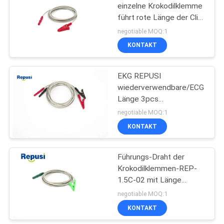
einzelne Krokodilklemme
führt rote Länge der Clip-
Farbe150m
negotiable MOQ:1
KONTAKT
EKG REPUSI
wiederverwendbare/ECG
Länge 3pcs
Krokodilklemme 150m
negotiable MOQ:1
pro Satz
KONTAKT
Führungs-Draht der
Krokodilklemmen-REP-
1.5C-02 mit Länge
Touchproof-
negotiable MOQ:1
Verbindungsstück-150m
KONTAKT