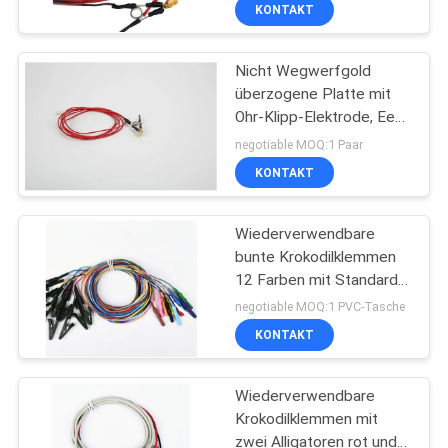
Paaren
KONTAKT
TRETEN
Nicht Wegwerfgold
SIE
überzogene Platte mit
MIT
Ohr-Klipp-Elektrode, Eeg-
UNS
Ohr-Elektrode
negotiable MOQ:1 Paar
IN
KONTAKT
VERBINDUNG
Wiederverwendbare
bunte Krokodilklemmen
NACHRICHTEN
12 Farben mit Standard 1
Pin-LÄRM
negotiable MOQ:1 PVC-Tasche
FORDERN
KONTAKT
SIE EIN
Wiederverwendbare
ZITAT
Krokodilklemmen mit
zwei Alligatoren rot und