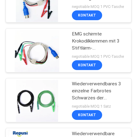
schwarzem 1.5m Kabel
SITEMAP
negotiable MOQ:1 PVC-Tasche
KONTAKT
PRIVACY
EMG schirmte
POLICY
Krokodilklemmen mit 3
Stiftlärm-
Verbindungsstück-Kabel
negotiable MOQ:1 PVC-Tasche
des Alligator 5 ab
KONTAKT
Wiederverwendbares 3
einzelne Farbrotes
Schwarzes der
Krokodilklemmen-drei
negotiable MOQ:1 Satz
und Blue1-Satz
KONTAKT
Wiederverwendbare