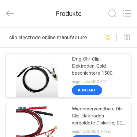
Suzhou
Repusi
Electronics
Produkte
Co.,Ltd..
All
Rights
Reserved.
HAUS
clip electrode online manufacture
PRODUKTE
Emg-Ohr-Clip-
Elektroden-Gold
ÜBER
beschichtete 1500
UNS
Millimeter
negotiable MOQ:PC 1
Anschlussleitung 1.5mm
KONTAKT
LÄRM
FABRIK-
Wiederverwendbare Ohr-
AUSFLUG
Clip-Elektroden-
vergoldete Diskette, EEG
QUALITÄTSKONTROLLE
Ohr-Elektrode in den
negotiable MOQ:1 Paar