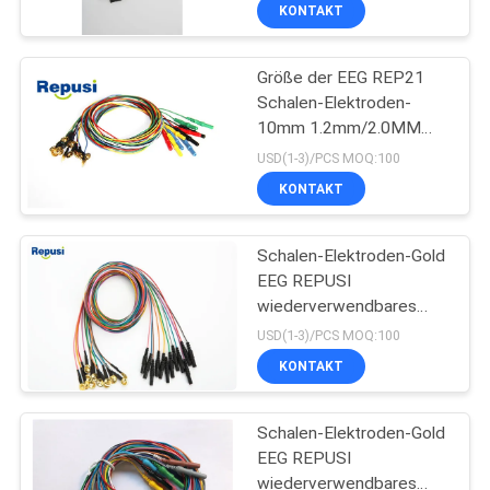
Schalen-Gehirn-Elektrode
KONTAKT
TRETEN
Größe der EEG REP21
SIE
Schalen-Elektroden-
MIT
10mm 1.2mm/2.0MM
UNS
Drahtdurchmesser
USD(1-3)/PCS MOQ:100
IN
KONTAKT
VERBINDUNG
Schalen-Elektroden-Gold
EEG REPUSI
NACHRICHTEN
wiederverwendbares
überzogen mit 12 clors
USD(1-3)/PCS MOQ:100
FORDERN
KONTAKT
SIE EIN
Schalen-Elektroden-Gold
ZITAT
EEG REPUSI
wiederverwendbares