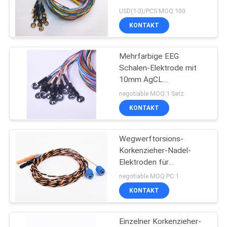
überzogen mit 12 clors
SITEMAP
USD(1-3)/PCS MOQ:100
KONTAKT
PRIVACY
Mehrfarbige EEG
POLICY
Schalen-Elektrode mit
10mm AgCL
Chlorverbindung EEG
negotiable MOQ:1 Satz
Schalen
KONTAKT
Wegwerftorsions-
Korkenzieher-Nadel-
Elektroden für
Aufhebung EEG oder EP-
negotiable MOQ:PC 1
Signale
KONTAKT
Einzelner Korkenzieher-