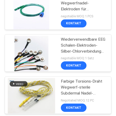
Wegwerfnadel-
Elektroden für
Aufhebung EEG oder EP-
negotiable MOQ:1 PCS
Signale
KONTAKT
Wiederverwendbare EEG
Schalen-Elektroden-
Silber-Chlorverbindung
mit 12 Farben 12
negotiable MOQ:1 Satz
einzelne Führungen
KONTAKT
Farbige Torsions-Draht
Wegwerf-sterile
Subdermal Nadel-
Elektroden EMG
Negotiated MOQ:12 PC
KONTAKT