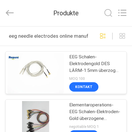
Suzhou
Repusi
Electronics
Produkte
Co.,Ltd..
All
Rights
Reserved.
HAUS
eeg needle electrodes online manufacture
PRODUKTE
EEG Schalen-
Elektrodengold DES
ÜBER
LÄRM-1.5mm überzog
UNS
Schalen-Gehirnelektrode
MOQ:100
der Diskette 10mm
KONTAKT
FABRIK-
Elementaroperations-
AUSFLUG
EEG Schalen-Elektroden-
Gold überzogene
QUALITÄTSKONTROLLE
Diskette LÄRM 10mm
negotiable MOQ:1