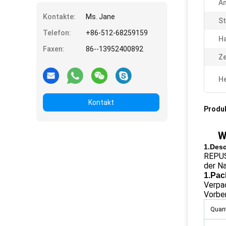
A
Kontakte:
Ms. Jane
St
Telefon:
+86-512-68259159
Ha
Faxen:
86--13952400892
Ze
He
Kontakt
Produ
W
1.Desc
REPUS
der Na
1.Pac
Verpac
Vorber
Quant