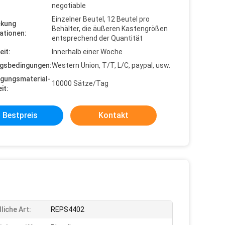
negotiable
Einzelner Beutel, 12 Beutel pro
ckung
Behälter, die äußeren Kastengrößen
ationen:
entsprechend der Quantität
eit:
Innerhalb einer Woche
gsbedingungen:
Western Union, T/T, L/C, paypal, usw.
gungsmaterial-
10000 Sätze/Tag
it:
Bestpreis
Kontakt
liche Art:
REPS4402