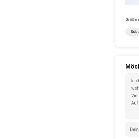
Größe 
Subd
Möch
Ich
wei
Vie
Auf