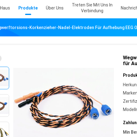
Treten Sie Mit Uns In
Haus
Produkte
Über Uns
Nachric
Verbindung
werftorsions-Korkenzieher-Nadel-Elektroden Für Aufhebung EEG O
Wegwe
für A
Produk
Herkun
Marke
Zertifi
Model
Zahlun
Min Be