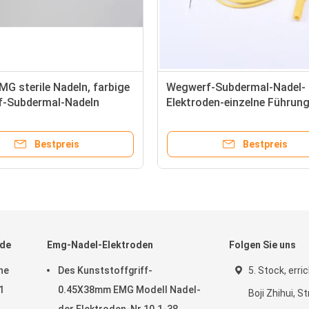
Sterile Subdermal-Nadel-
Wegwe
mit
Wegwerfelektroden verdrehten
Torsi
Mehrfarben
Farbe
Bestpreis
ode
Emg-Nadel-Elektroden
Folgen Sie uns
he
Des Kunststoffgriff-
5. Stock, erri
1
0.45X38mm EMG Modell Nadel-
Boji Zhihui, S