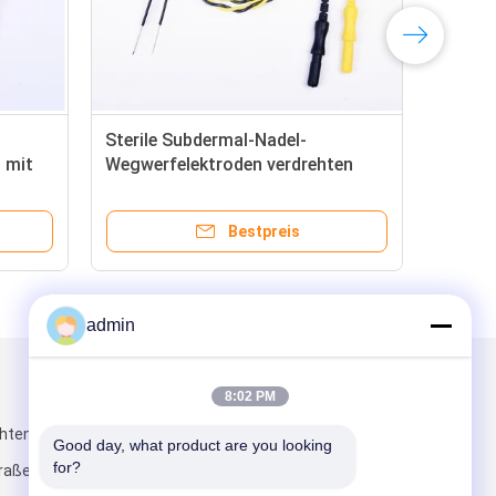
rf-Nadel-Elektrode IONM-
Einzelner Korkenzieher-
on Subdermal EMG mit 12
Wegwerfnadel-Elektroden
n
Aufhebung EEG oder EP-S
Bestpreis
Bestpreis
admin
Mailen Sie uns
8:02 PM
chtendes E, Tal
Good day, what product are you looking 
for?
traße No.2