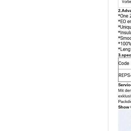
Vorbe
2.Adv
*One 
*EO e
*Uniq
*Insul
*Smoo
*100%
*Leng
3.spec
Code
REPS
Servic
Mit de
exklus
Packdi
Show 