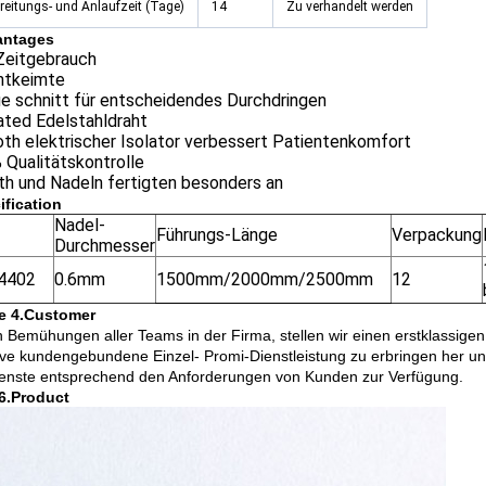
reitungs- und Anlaufzeit (Tage)
14
Zu verhandelt werden
antages
Zeitgebrauch
ntkeimte
ue schnitt für entscheidendes Durchdringen
ated Edelstahldraht
th elektrischer Isolator verbessert Patientenkomfort
 Qualitätskontrolle
th und Nadeln fertigten besonders an
ification
Nadel-
Führungs-Länge
Verpackung
Durchmesser
4402
0.6mm
1500mm/2000mm/2500mm
12
e 4.Customer
n Bemühungen aller Teams in der Firma, stellen wir einen erstklassigen
ive kundengebundene Einzel- Promi-Dienstleistung zu erbringen her u
enste entsprechend den Anforderungen von Kunden zur Verfügung.
6.Product