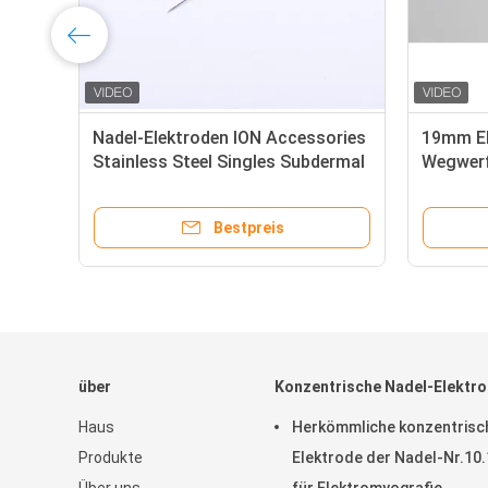
sterile Nadeln, farbige
Wegwerf-Subdermal-Nadel-
Subdermal-Nadeln
Elektroden-einzelne Führung 
Verbindungsstück
Bestpreis
Bestpreis
über
Konzentrische Nadel-Elektr
Haus
Herkömmliche konzentrisc
Produkte
Elektrode der Nadel-Nr.10.