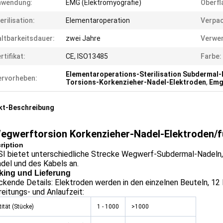
nwendung:
EMG (Elektromyografie)
Oberfl
erilisation:
Elementaroperation
Verpac
ltbarkeitsdauer:
zwei Jahre
Verwe
rtifikat:
CE, ISO13485
Farbe:
Elementaroperations-Sterilisation Subdermal
rvorheben:
Torsions-Korkenzieher-Nadel-Elektroden
,
Emg
kt-Beschreibung
egwerftorsion Korkenzieher-Nadel-Elektroden/f
ription
I bietet unterschiedliche Strecke Wegwerf-Subdermal-Nadeln,
del und des Kabels an.
king und Lieferung
kende Details: Elektroden werden in den einzelnen Beuteln, 12 
eitungs- und Anlaufzeit:
ität (Stücke)
1 - 1000
>1000