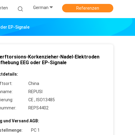
German
hten
Referenzen
der EP-Signale
rftorsions-Korkenzieher-Nadel-Elektroden
ufhebung EEG oder EP-Signale
tdetails:
ftsort:
China
nname:
REPUSI
zierung:
CE , ISO13485
lnummer:
REPS4402
g und Versand AGB:
stellmenge:
PC 1