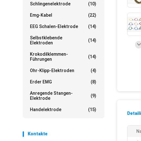
Schlingenelektrode
(10)
Emg-Kabel
(22)
EEG Schalen-Elektrode
(14)
Selbstklebende
(14)
Elektroden
Krokodilklemmen-
(14)
Führungen
Ohr-Klipp-Elektroden
(4)
Erder EMG
(8)
Anregende Stangen-
(9)
Elektrode
Handelektrode
(15)
Detail
N
Kontakte