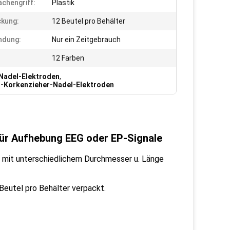
ächengriff:
Plastik
kung:
12 Beutel pro Behälter
ndung:
Nur ein Zeitgebrauch
12 Farben
-Nadel-Elektroden
,
-Korkenzieher-Nadel-Elektroden
ür Aufhebung EEG oder EP-Signale
 mit unterschiedlichem Durchmesser u. Länge
Beutel pro Behälter verpackt.