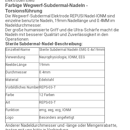
Elektroden EMG
Farbige Wegwerf-Subdermal-Nadeln -
Torsionsführung
Die Wegwerf-Subdermal Elektrode REPUSI Nadel-IONM sind
einzelne benutzte Nadeln, 19mm Nadellänge und 0.4MM im
Nadeldurchmesser.
Der große humanisierte Griff und die Ultra-Schärfe macht die
Nadeln mit besserer Qualität und Zuverlässigkeit in den
Operationen.
Sterile Subdermal-Nadel-Beschreibung:
Einzelteil-Name
Sterile Subdermal Nadeln EMG 0.4x19mm
Verwendung
Neurophysiologie, IONM, EEG
Neelde-Länge
19mm
Durchmesser
0.4mm
Material
Edelstahl
Vorbildliches Number
REPS-03-T
Farbe
12 Farben
Art
REPS-03-T
Funktion
emg, eeg, ecg, IONM
Logo
Besonders angefertigt
Anderer Nadeldurchmesser und -länge oder Mengenrabatte,