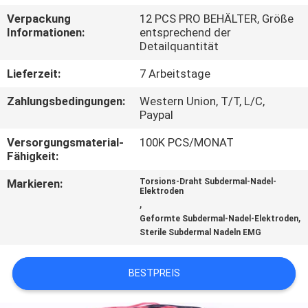
Verpackung
12 PCS PRO BEHÄLTER, Größe
TRETEN
Informationen:
entsprechend der
Detailquantität
SIE
MIT
Lieferzeit:
7 Arbeitstage
UNS
Zahlungsbedingungen:
Western Union, T/T, L/C,
Paypal
IN
Versorgungsmaterial-
100K PCS/MONAT
VERBINDUNG
Fähigkeit:
Markieren:
Torsions-Draht Subdermal-Nadel-
NACHRICHTEN
Elektroden
,
,
Geformte Subdermal-Nadel-Elektroden
FORDERN
Sterile Subdermal Nadeln EMG
SIE EIN
BESTPREIS
ZITAT