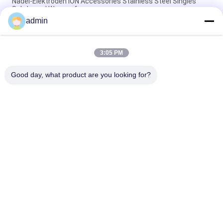
Nadel-Elektroden ION Accessories Stainless Steel Singles
Subdermal Wegwerf
admin
19mm EMG sterile Nadeln, farbige Wegwerf-Subdermal-
Nadeln
3:05 PM
Wegwerf-Subdermal-Nadel-Elektroden-einzelne Führung mit
Verbindungsstück
Good day, what product are you looking for?
Beliebte Kategorien
Alle
Konzentrische 
Emg-Nadel-
Nadel-Elektrode
Elektroden
Konzentrische 
Subdermal-Nadel-
Nadel Emg
Elektroden
Anreger-Sonde
Kehlkopfelektrode
Schlingenelektrode
Emg-Kabel