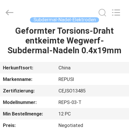
Suzhou
Repusi
Electronics
Co.,Ltd..
All
Subdermal-Nadel-Elektroden
Rights
Reserved.
Geformter Torsions-Draht
HAUS
entkeimte Wegwerf-
PRODUKTE
Subdermal-Nadeln 0.4x19mm
ÜBER
Herkunftsort:
China
UNS
Markenname:
REPUSI
Zertifizierung:
CE,ISO13485
FABRIK-
Modellnummer:
REPS-03-T
AUSFLUG
Min Bestellmenge:
12 PC
QUALITÄTSKONTROLLE
Preis:
Negotiated