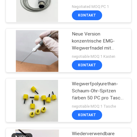
EMG-Nadeln
SITEMAP
Negotiated MOQ:PC 1
KONTAKT
18
PRIVACY
Neue Version
POLICY
Anreger-Sonde
konzentrische EMG-
Wegwerfnadel mit
weißem Kunststoffgriff
negotiable MOQ:1 Kasten
KONTAKT
Wegwerfpolyurethan-
3
Schaum-Ohr-Spitzen
färben 50 PC pro Tasche
Kehlkopfelektrode
gelb
negotiable MOQ:1 Tasche
KONTAKT
Wiederverwendbare