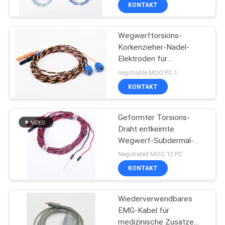
KONTAKT
TRETEN
Wegwerftorsions-
SIE
23
Korkenzieher-Nadel-
MIT
Elektroden für
konzentrische Nadel
UNS
Aufhebung EEG oder EP-
negotiable MOQ:PC 1
emg
Signale
IN
KONTAKT
VERBINDUNG
Geformter Torsions-
Draht entkeimte
NACHRICHTEN
Wegwerf-Subdermal-
18
Nadeln 0.4x19mm
Negotiated MOQ:12 PC
Subdermal-Nadel-
FORDERN
KONTAKT
SIE EIN
Elektroden
Wiederverwendbares
ZITAT
EMG-Kabel für
medizinische Zusätze