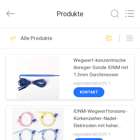
Suzhou
Repusi
Electronics
Produkte
Co.,Ltd..
All
Rights
Reserved.
HAUS
12
Alle Produkte
Konzentrische
PRODUKTE
Nadel-Elektrode
Wegwerf-konzentrische
Anreger-Sonde IONM mit
ÜBER
1.3mm Durchmesser
UNS
negotiable MOQ:PC 1
KONTAKT
17
FABRIK-
Emg-Nadel-
IONM-Wegwerftorsions-
AUSFLUG
Korkenzieher-Nadel-
Elektroden
Elektroden mit hoher
QUALITÄTSKONTROLLE
Qualität
negotiable MOQ:PC 1