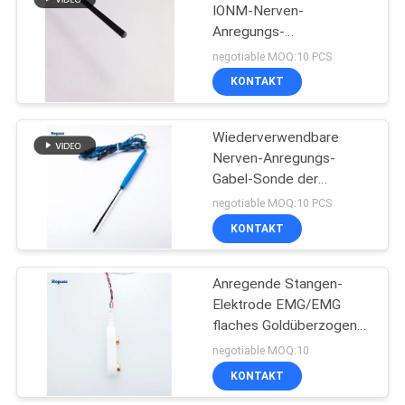
IONM-Nerven-
Anregungs-
10
konzentrische Sonde
negotiable MOQ:10 PCS
KONTAKT
Schlingenelektrode
Wiederverwendbare
Nerven-Anregungs-
Gabel-Sonde der
Neurologie-IONM
negotiable MOQ:10 PCS
KONTAKT
22
Anregende Stangen-
Emg-Kabel
Elektrode EMG/EMG
flaches Goldüberzogene
Stangen-Elektrode
negotiable MOQ:10
notierend
KONTAKT