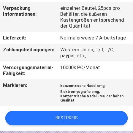
Verpackung
einzelner Beutel, 25pcs pro
TRETEN
Informationen:
Behälter, die äußeren
Kastengrößen entsprechend
SIE
der Quantität
MIT
Lieferzeit:
Normalerweise 7 Arbeitstage
UNS
Zahlungsbedingungen:
Western Union, T/T, L/C,
IN
paypal, etc.,
VERBINDUNG
Versorgungsmaterial-
10000k PC/Monat
Fähigkeit:
NACHRICHTEN
Markieren:
,
konzentrische Nadel emg
,
Elektromyografie emg
Konzentrische Nadel EMG der hohen
FORDERN
Qualität
SIE EIN
BESTPREIS
ZITAT