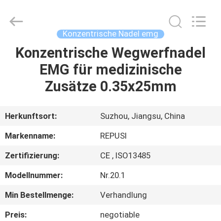
Suzhou
Repusi
Electronics
Co.,Ltd..
All
Konzentrische Nadel emg
Rights
Reserved.
Konzentrische Wegwerfnadel
HAUS
EMG für medizinische
PRODUKTE
Zusätze 0.35x25mm
ÜBER
Herkunftsort:
Suzhou, Jiangsu, China
UNS
Markenname:
REPUSI
Zertifizierung:
CE , ISO13485
FABRIK-
Modellnummer:
Nr.20.1
AUSFLUG
Min Bestellmenge:
Verhandlung
QUALITÄTSKONTROLLE
Preis:
negotiable