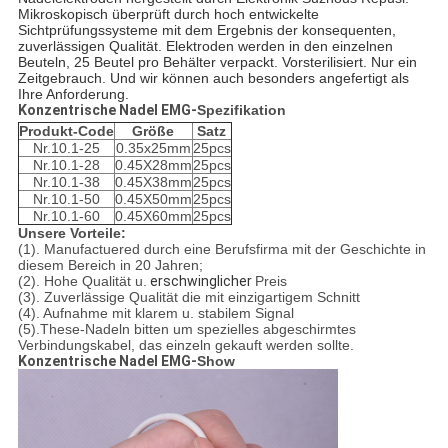
Mikroskopisch überprüft durch hoch entwickelte
Sichtprüfungssysteme mit dem Ergebnis der konsequenten,
zuverlässigen Qualität. Elektroden werden in den einzelnen
Beuteln, 25 Beutel pro Behälter verpackt. Vorsterilisiert. Nur ein
Zeitgebrauch. Und wir können auch besonders angefertigt als
Ihre Anforderung.
Konzentrische Nadel EMG-
Spezifikation
Produkt-Code
Größe
Satz
Nr.10.1-25
0.35x25mm
25pcs
Nr.10.1-28
0.45X28mm
25pcs
Nr.10.1-38
0.45X38mm
25pcs
Nr.10.1-50
0.45X50mm
25pcs
Nr.10.1-60
0.45X60mm
25pcs
Unsere Vorteile:
(1). Manufactuered durch eine Berufsfirma mit der Geschichte in
diesem Bereich in 20 Jahren;
(2). Hohe Qualität u.
erschwinglicher
Preis
(3). Zuverlässige Qualität die mit einzigartigem Schnitt
(4). Aufnahme mit klarem u. stabilem Signal
(5).These-Nadeln bitten um spezielles abgeschirmtes
Verbindungskabel, das einzeln gekauft werden sollte.
Konzentrische Nadel EMG-
Show