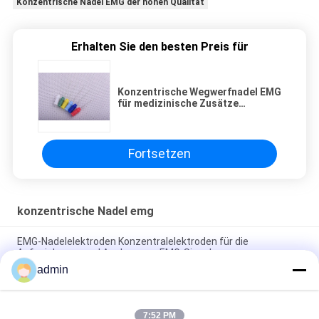
Konzentrische Nadel EMG der hohen Qualität
Erhalten Sie den besten Preis für
Konzentrische Wegwerfnadel EMG
für medizinische Zusätze
0.35x25mm
Fortsetzen
konzentrische Nadel emg
EMG-Nadelelektroden Konzentralelektroden für die
Aufzeichnung und Analyse von EMG-Signalen
admin
Konzentrische schärfere Wegwerfnadeln Repusi EMG mit 6
Farben
7:52 PM