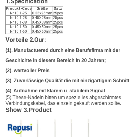
1.Specification
Produkt-Code
Größe
Satz
Nr.10.1-25
0.35x25mm
25pcs
Nr.10.1-28
0.45X28mm
25pcs
Nr.10.1-38
0.45X38mm
25pcs
Nr.10.1-50
0.45X50mm
25pcs
Nr.10.1-60
0.45X60mm
25pcs
Vorteile 2.Our:
(1). Manufactuered durch eine Berufsfirma mit der
Geschichte in diesem Bereich in 20 Jahren;
(2). wertvoller Preis
(3). Zuverlässige Qualität die mit einzigartigem Schnitt
(4). Aufnahme mit klarem u. stabilem Signal
(5).These-Nadeln bitten um spezielles abgeschirmtes
Verbindungskabel, das einzeln gekauft werden sollte.
Show 3.Product