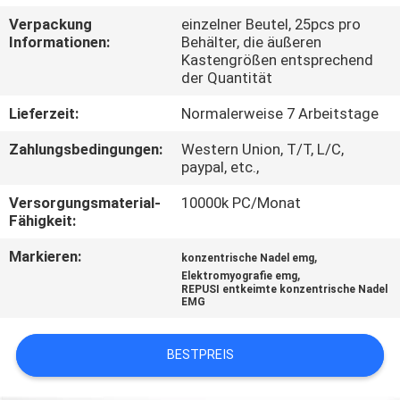
Verpackung
einzelner Beutel, 25pcs pro
TRETEN
Informationen:
Behälter, die äußeren
Kastengrößen entsprechend
SIE
der Quantität
MIT
Lieferzeit:
Normalerweise 7 Arbeitstage
UNS
Zahlungsbedingungen:
Western Union, T/T, L/C,
IN
paypal, etc.,
VERBINDUNG
Versorgungsmaterial-
10000k PC/Monat
Fähigkeit:
NACHRICHTEN
Markieren:
,
konzentrische Nadel emg
,
Elektromyografie emg
REPUSI entkeimte konzentrische Nadel
FORDERN
EMG
SIE EIN
BESTPREIS
ZITAT