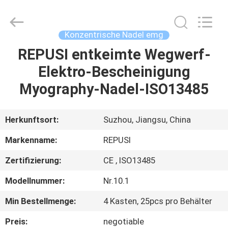
Suzhou
Repusi
Electronics
Co.,Ltd..
All
Konzentrische Nadel emg
Rights
Reserved.
REPUSI entkeimte Wegwerf-
HAUS
Elektro-Bescheinigung
PRODUKTE
Myography-Nadel-ISO13485
ÜBER
Herkunftsort:
Suzhou, Jiangsu, China
UNS
Markenname:
REPUSI
Zertifizierung:
CE , ISO13485
FABRIK-
Modellnummer:
Nr.10.1
AUSFLUG
Min Bestellmenge:
4 Kasten, 25pcs pro Behälter
QUALITÄTSKONTROLLE
Preis:
negotiable