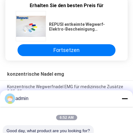
Erhalten Sie den besten Preis für
REPUSI entkeimte Wegwerf-
Elektro-Bescheinigung
Myography-Nadel-ISO13485
Fortsetzen
konzentrische Nadel emg
Konzentrische Wegwerfnadel EMG für medizinische Zusätze
0.35x25mm
admin
EMG-Nadelelektroden Konzentralelektroden für die
Aufzeichnung und Analyse von EMG-Signalen
6:52 AM
Konzentrische schärfere Wegwerfnadeln Repusi EMG mit 6
Farben
Good day, what product are you looking for?